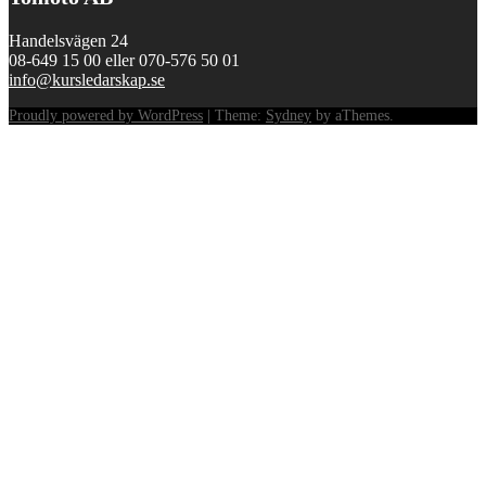
Handelsvägen 24
08-649 15 00 eller 070-576 50 01
info@kursledarskap.se
Proudly powered by WordPress
|
Theme:
Sydney
by aThemes.