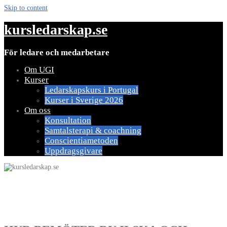
Skip to content
kursledarskap.se
För ledare och medarbetare
Om UGI
Kurser
Ledarskapskurs i Portugal
Kurser i Sverige 2026
Om oss
Konsultation
Samtalsterapi & coachning
Conscientiametoden
Uppdragsgivare