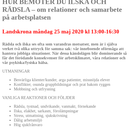
HUR BEMÖTER DU ILSKA OCH
RÄDSLA – om relationer och samarbete
på arbetsplatsen
Landskrona måndag 25 maj 2020 kl 13:00-16:30
Rädsla och ilska ses ofta som varandras motsatser, men är i själva
verket två olika uttryck för samma sak: vår inneboende oförmåga att
hantera jobbiga situationer. När dessa känslolägen blir dominerande så
får det förödande konsekvenser för arbetsklimatet, våra relationer och
vår psykiska/fysiska hälsa.
UTMANINGAR
Besvärliga klienter/kunder, arga patienter, missnöjda elever
Konflikter, osunda gruppbildningar och prat bakom ryggen
Mobbning och utfrysning
VANLIGA REAKTIONER OCH FÖLJDER
Rädsla, tystnad, undvikande, vanmakt, förnekande
Ilska, elakhet, sarkasm, förolämpningar
Stress, utmattning, sjukskrivning
Dålig arbetsmiljö
Hög sjukfrånvaro