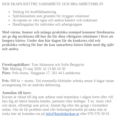
HUR SKAPA BÄTTRE SAMARBETE OCH BRA ARBETSMILJÖ
Verktyg för konflikthantering
Självkännedom som grunden för tryggare relationer
Acceptans av våra egna och andras känslor och reaktioner
Handlingsplan för individen och arbetsgruppen
Med värme, humor och många praktiska exempel kommer föreläsarna
att ge dig nycklarna till hur du får dina viktigaste relationer i livet att
fungera bättre. Under den här dagen får du konkreta råd och
praktiska verktyg för hur du kan samarbeta bättre både med dig själv
och andra.
Föredragshållare:
Tom Johansson och Sofie Bergqvist
Tid:
Måndag 25 maj 2020, kl 13:00-16:30
Plats:
Puls Arena, Varggatan 17, 261 44 Landskrona
Pris:
890 kr + moms. Vid eventuella förhinder avboka senast 4 dagar innan
arrangemang för att undvika debitering.
Anmälan till kurs:
Kursen är riktad till dig som arbetar med människor i någon form eller vill
lära dig att bättre bemöta kunder, patienter eller kolleger. T.ex. inom vård
och skola, offentligt som privat. Anmäl dig eller din grupp i formuläret
nedan. Om du får problem med vårt bokningsformulär på nästa sida så
tveka inte att kontakta oss på
info@kursledarskap.se
eller 070-576 50 01.