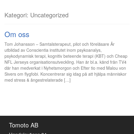
Kategori:
Uncategorized
Om oss
Tom Johansson – Samtalsterapeut, pilot och föreläsare Är
utbildad av Conscientia institutet inom psykoanalys,
psykodynamisk terapi, kognitiv beteende terapi (KBT) och Cheap
NFL Jerseys organisationsutveckling. Han är bl.a. känd från TV4
där han medverkat i Nyhetsmorgon och Efter tio med Malou von
Sivers om flygfobi. Koncentrerar sig idag på att hjälpa människor
med stress & ångestrelaterade […]
Tomoto AB