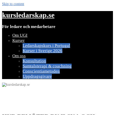
Skip to content
kursledarskap.se
För ledare och medarbetare
Om UGI
Kurser
Ledarskapskurs i Portugal
Kurser i Sverige 2026
Om oss
Konsultation
Samtalsterapi & coachning
Conscientiametoden
Uppdragsgivare