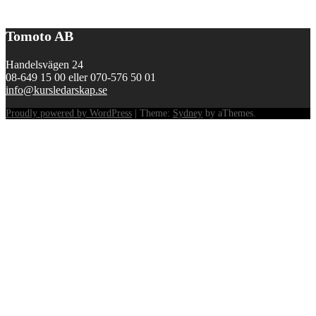
Tomoto AB
Handelsvägen 24
08-649 15 00 eller 070-576 50 01
info@kursledarskap.se
Proudly powered by WordPress
|
Theme:
Sydney
by aThemes.