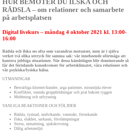
HUR BEMÖTER DU ILSKA OCH
RÄDSLA – om relationer och samarbete
på arbetsplatsen
Digital livekurs – måndag 4 oktober 2021 kl. 13:00-
16:00
Rädsla och ilska ses ofta som varandras motsatser, men är i själva
verket två olika uttryck för samma sak: vår inneboende oförmåga att
hantera jobbiga situationer. När dessa känslolägen blir dominerande så
får det förödande konsekvenser för arbetsklimatet, våra relationer och
vår psykiska/fysiska hälsa.
UTMANINGAR
Besvärliga klienter/kunder, arga patienter, missnöjda elever
Konflikter, osunda gruppbildningar och prat bakom ryggen
Mobbning och utfrysning
VANLIGA REAKTIONER OCH FÖLJDER
Rädsla, tystnad, undvikande, vanmakt, förnekande
Ilska, elakhet, sarkasm, förolämpningar
Stress, utmattning, sjukskrivning
Dålig arbetsmiljö