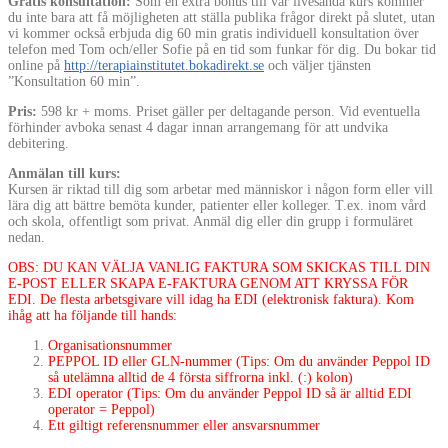
Gratis konsultation:
Som en extra bonus till vår livesända kurs kommer
du inte bara att få möjligheten att ställa publika frågor direkt på slutet, utan
vi kommer också erbjuda dig 60 min gratis individuell konsultation över
telefon med Tom och/eller Sofie på en tid som funkar för dig. Du bokar tid
online på
http://terapiainstitutet.bokadirekt.se
och väljer tjänsten
”Konsultation 60 min”.
Pris:
598 kr + moms. Priset gäller per deltagande person. Vid eventuella
förhinder avboka senast 4 dagar innan arrangemang för att undvika
debitering.
Anmälan till kurs:
Kursen är riktad till dig som arbetar med människor i någon form eller vill
lära dig att bättre bemöta kunder, patienter eller kolleger. T.ex. inom vård
och skola, offentligt som privat. Anmäl dig eller din grupp i formuläret
nedan.
OBS: DU KAN VÄLJA VANLIG FAKTURA SOM SKICKAS TILL DIN
E-POST ELLER SKAPA E-FAKTURA GENOM ATT KRYSSA FÖR
EDI. De flesta arbetsgivare vill idag ha EDI (elektronisk faktura). Kom
ihåg att ha följande till hands:
Organisationsnummer
PEPPOL ID eller GLN-nummer (Tips: Om du använder Peppol ID
så utelämna alltid de 4 första siffrorna inkl. (:) kolon)
EDI operator (Tips: Om du använder Peppol ID så är alltid EDI
operator = Peppol)
Ett giltigt referensnummer eller ansvarsnummer