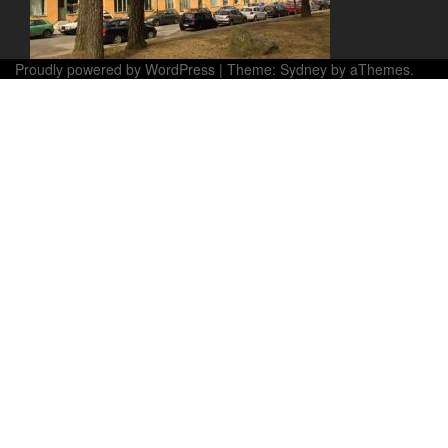
Proudly powered by WordPress
|
Theme:
Sydney
by aThemes.