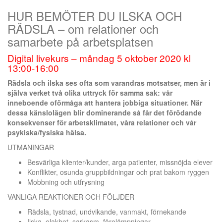
HUR BEMÖTER DU ILSKA OCH
RÄDSLA – om relationer och
samarbete på arbetsplatsen
Digital livekurs – måndag 5 oktober 2020 kl
13:00-16:00
Rädsla och ilska ses ofta som varandras motsatser, men är i
själva verket två olika uttryck för samma sak: vår
inneboende oförmåga att hantera jobbiga situationer. När
dessa känslolägen blir dominerande så får det förödande
konsekvenser för arbetsklimatet, våra relationer och vår
psykiska/fysiska hälsa.
UTMANINGAR
Besvärliga klienter/kunder, arga patienter, missnöjda elever
Konflikter, osunda gruppbildningar och prat bakom ryggen
Mobbning och utfrysning
VANLIGA REAKTIONER OCH FÖLJDER
Rädsla, tystnad, undvikande, vanmakt, förnekande
Ilska, elakhet, sarkasm, förolämpningar