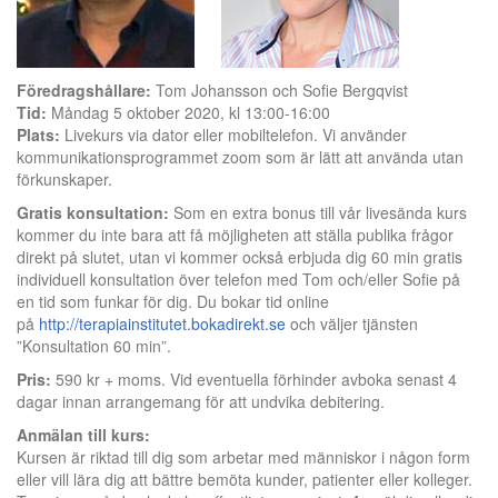
Föredragshållare:
Tom Johansson och Sofie Bergqvist
Tid:
Måndag 5 oktober 2020, kl 13:00-16:00
Plats:
Livekurs via dator eller mobiltelefon. Vi använder
kommunikationsprogrammet zoom som är lätt att använda utan
förkunskaper.
Gratis konsultation:
Som en extra bonus till vår livesända kurs
kommer du inte bara att få möjligheten att ställa publika frågor
direkt på slutet, utan vi kommer också erbjuda dig 60 min gratis
individuell konsultation över telefon med Tom och/eller Sofie på
en tid som funkar för dig. Du bokar tid online
på
http://terapiainstitutet.bokadirekt.se
och väljer tjänsten
”Konsultation 60 min”.
Pris:
590 kr + moms. Vid eventuella förhinder avboka senast 4
dagar innan arrangemang för att undvika debitering.
Anmälan till kurs:
Kursen är riktad till dig som arbetar med människor i någon form
eller vill lära dig att bättre bemöta kunder, patienter eller kolleger.