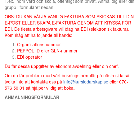
T.ex. inom vård och skola, offentligt som privat. Anmäl dig eller din
grupp i formuläret nedan.
OBS: DU KAN VÄLJA VANLIG FAKTURA SOM SKICKAS TILL DIN
E-POST ELLER SKAPA E-FAKTURA GENOM ATT KRYSSA FÖR
EDI.
De flesta arbetsgivare vill idag ha EDI (elektronisk faktura).
Kom ihåg att ha följande till hands:
Organisationsnummer
PEPPOL ID eller GLN-nummer
EDI operator
Du får dessa uppgifter av ekonomiavdelning eller din chef.
Om du får problem med vårt bokningsformulär på nästa sida så
tveka inte att kontakta oss på
info@kursledarskap.se
eller 070-
576 50 01 så hjälper vi dig att boka.
ANMÄLNINGSFORMULÄR