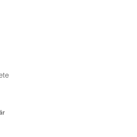
ete
är