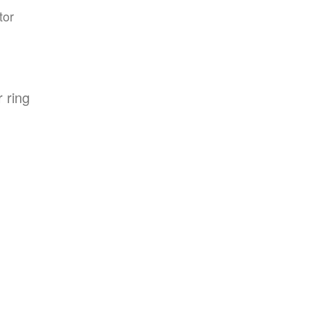
tor
r ring