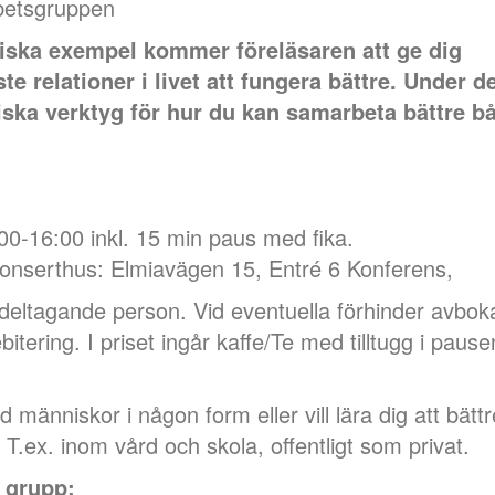
rbetsgruppen
ska exempel kommer föreläsaren att ge dig
ste relationer i livet att fungera bättre. Under d
iska verktyg för hur du kan samarbeta bättre b
0-16:00 inkl. 15 min paus med fika.
onserthus: Elmiavägen 15, Entré 6 Konferens,
deltagande person. Vid eventuella förhinder avbok
itering. I priset ingår kaffe/Te med tilltugg i pause
d människor i någon form eller vill lära dig att bättr
 T.ex. inom vård och skola, offentligt som privat.
n grupp: