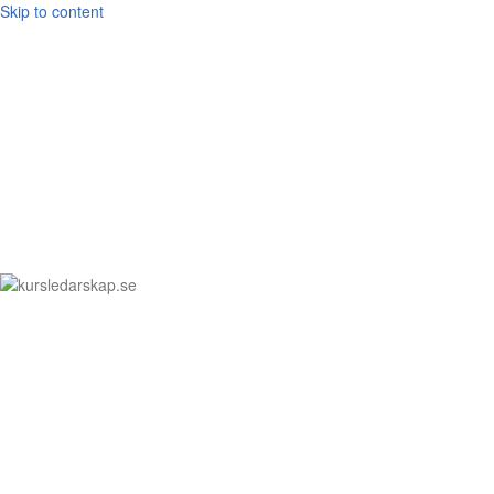
Skip to content
kursledarskap.se
För ledare och medarbetare