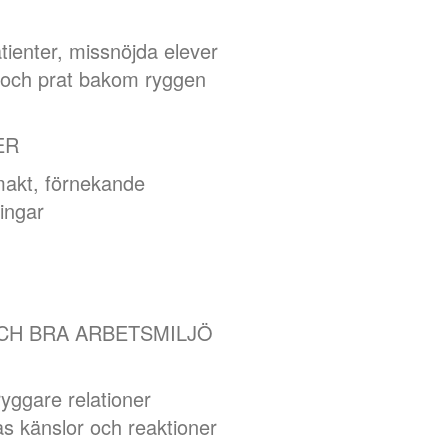
tienter, missnöjda elever
r och prat bakom ryggen
ER
makt, förnekande
ingar
CH BRA ARBETSMILJÖ
yggare relationer
s känslor och reaktioner