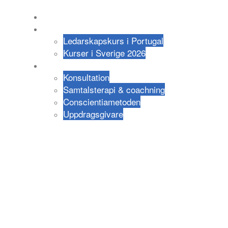
Om UGI
Kurser
Ledarskapskurs i Portugal
Kurser i Sverige 2026
Om oss
Konsultation
Samtalsterapi & coachning
Conscientiametoden
Uppdragsgivare