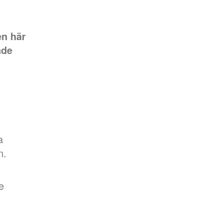
en här
åde
a
n.
e