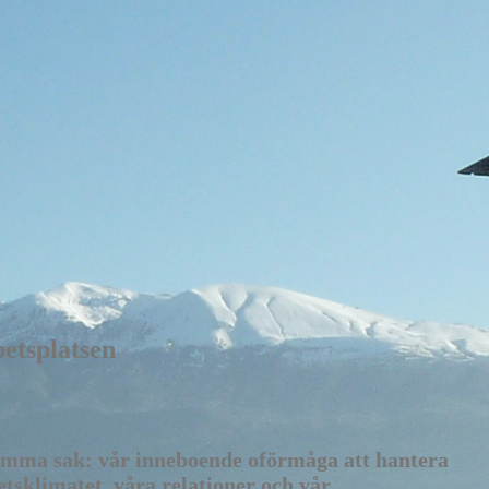
tsplatsen
 samma sak: vår inneboende oförmåga att hantera
tsklimatet, våra relationer och vår