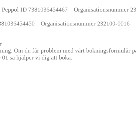
 Peppol ID 7381036454467 – Organisationsnummer 232
381036454450 – Organisationsnummer 232100-0016 – vä
r
lning. Om du får problem med vårt bokningsformulär på 
 01 så hjälper vi dig att boka.