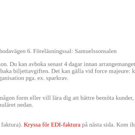
ebodavägen 6. Föreläsningssal: Samuelssonsalen
son. Du kan avboka senast 4 dagar innan arrangemanget 
llbaka biljettavgiften. Det kan gälla vid force majeure: 
anisation pga. ex. sparkrav.
ågon form eller vill lära dig att bättre bemöta kunder, 
rmuläret nedan.
 faktura).
Kryssa för EDI-faktura
på nästa sida. Kom ihå