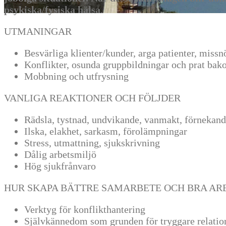
psykiska/fysiska hälsa
.
UTMANINGAR
Besvärliga klienter/kunder, arga patienter, missn
Konflikter, osunda gruppbildningar och prat ba
Mobbning och utfrysning
VANLIGA REAKTIONER OCH FÖLJDER
Rädsla, tystnad, undvikande, vanmakt, förnekan
Ilska, elakhet, sarkasm, förolämpningar
Stress, utmattning, sjukskrivning
Dålig arbetsmiljö
Hög sjukfrånvaro
HUR SKAPA BÄTTRE SAMARBETE OCH BRA AR
Verktyg för konflikthantering
Självkännedom som grunden för tryggare relatio