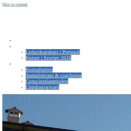
Skip to content
kursledarskap.se
För ledare och medarbetare
Om UGI
Kurser
Ledarskapskurs i Portugal
Kurser i Sverige 2026
Om oss
Konsultation
Samtalsterapi & coachning
Conscientiametoden
Uppdragsgivare