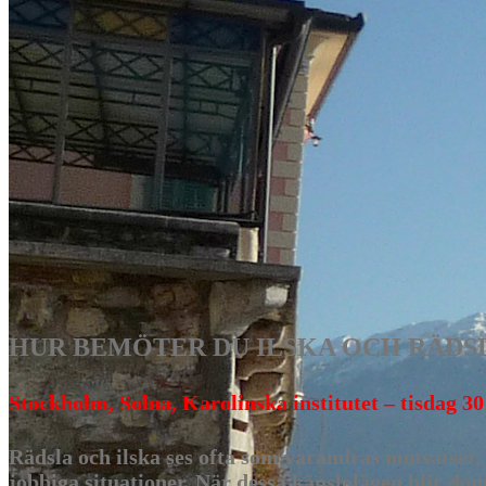
HUR BEMÖTER DU ILSKA OCH RÄDSLA 2.0 
Stockholm, Solna, Karolinska institutet – tisdag 30
Rädsla och ilska ses ofta som varandras motsatser,
jobbiga situationer. När dessa känslolägen blir do