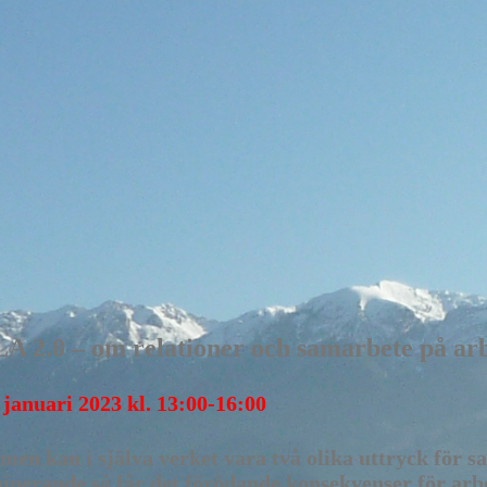
– om relationer och samarbete på arbe
 januari 2023 kl. 13:00-16:00
 men kan i själva verket vara två olika uttryck för
minerande så får det förödande konsekvenser för arbe