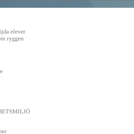
öjda elever
kom ryggen
de
BETSMILJÖ
ner