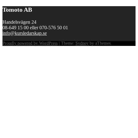
Tomoto AB
Handelsvägen 24
08-649 15 00 eller 070-576 50 01
info@kursledarskap.se
Proudly powered by WordPress
|
Theme:
Sydney
by aThemes.