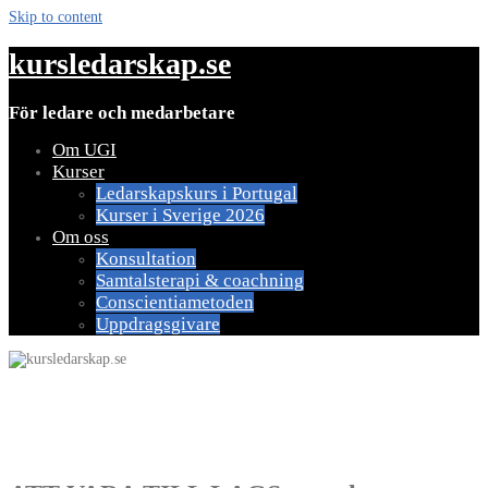
Skip to content
kursledarskap.se
För ledare och medarbetare
Om UGI
Kurser
Ledarskapskurs i Portugal
Kurser i Sverige 2026
Om oss
Konsultation
Samtalsterapi & coachning
Conscientiametoden
Uppdragsgivare