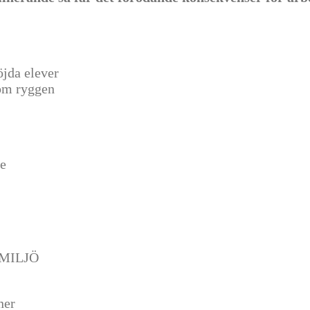
öjda elever
kom ryggen
de
MILJÖ
ner