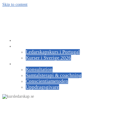
Skip to content
kursledarskap.se
För ledare och medarbetare
Om UGI
Kurser
Ledarskapskurs i Portugal
Kurser i Sverige 2026
Om oss
Konsultation
Samtalsterapi & coachning
Conscientiametoden
Uppdragsgivare