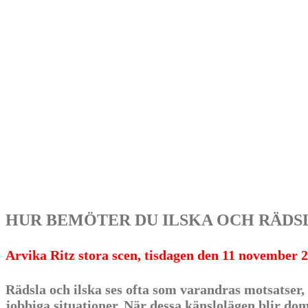
HUR BEMÖTER DU ILSKA OCH RÄDSLA 2.0 
Arvika Ritz stora scen, tisdagen den 11 november 2
Rädsla och ilska ses ofta som varandras motsatser,
jobbiga situationer. När dessa känslolägen blir do