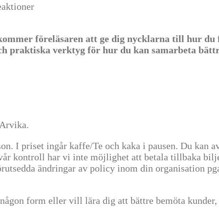
eaktioner
r föreläsaren att ge dig nycklarna till hur du får 
ch praktiska verktyg för hur du kan samarbeta bättr
Arvika.
on. I priset ingår kaffe/Te och kaka i pausen. Du kan a
r kontroll har vi inte möjlighet att betala tillbaka bil
förutsedda ändringar av policy inom din organisation pga
ågon form eller vill lära dig att bättre bemöta kunder, 