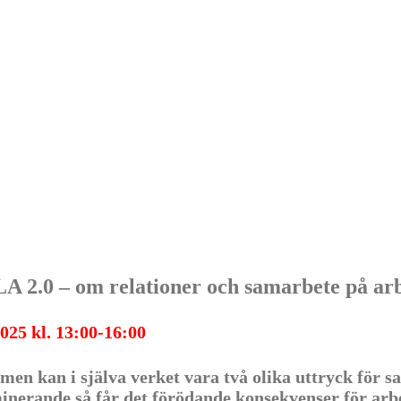
– om relationer och samarbete på arbe
025 kl. 13:00-16:00
 men kan i själva verket vara två olika uttryck för
minerande så får det förödande konsekvenser för arbe