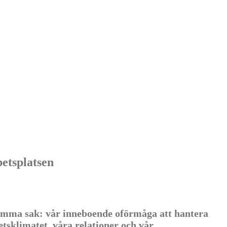
tsplatsen
 samma sak: vår inneboende oförmåga att hantera
tsklimatet, våra relationer och vår