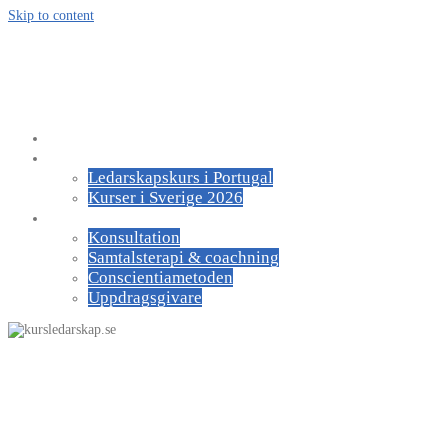
Skip to content
kursledarskap.se
För ledare och medarbetare
Om UGI
Kurser
Ledarskapskurs i Portugal
Kurser i Sverige 2026
Om oss
Konsultation
Samtalsterapi & coachning
Conscientiametoden
Uppdragsgivare