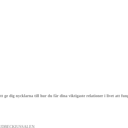
 dig nycklarna till hur du får dina viktigaste relationer i livet att fu
al: RUDBECKIUSSALEN