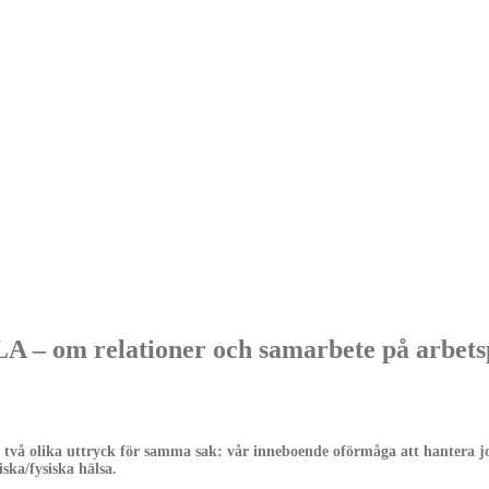
m relationer och samarbete på arbetsp
et två olika uttryck för samma sak: vår inneboende oförmåga att hantera j
ska/fysiska hälsa.