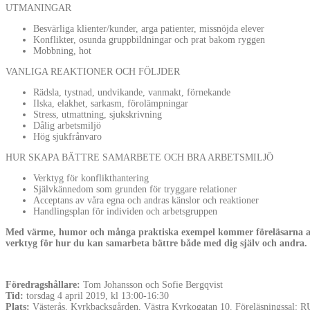
UTMANINGAR
Besvärliga klienter/kunder, arga patienter, missnöjda elever
Konflikter, osunda gruppbildningar och prat bakom ryggen
Mobbning, hot
VANLIGA REAKTIONER OCH FÖLJDER
Rädsla, tystnad, undvikande, vanmakt, förnekande
Ilska, elakhet, sarkasm, förolämpningar
Stress, utmattning, sjukskrivning
Dålig arbetsmiljö
Hög sjukfrånvaro
HUR SKAPA BÄTTRE SAMARBETE OCH BRA ARBETSMILJÖ
Verktyg för konflikthantering
Självkännedom som grunden för tryggare relationer
Acceptans av våra egna och andras känslor och reaktioner
Handlingsplan för individen och arbetsgruppen
Med värme, humor och många praktiska exempel kommer föreläsarna att ge
verktyg för hur du kan samarbeta bättre både med dig själv och andra.
Föredragshållare:
Tom Johansson och Sofie Bergqvist
Tid:
torsdag 4 april 2019, kl 13:00-16:30
Plats:
Västerås, Kyrkbacksgården, Västra Kyrkogatan 10. Föreläsningss