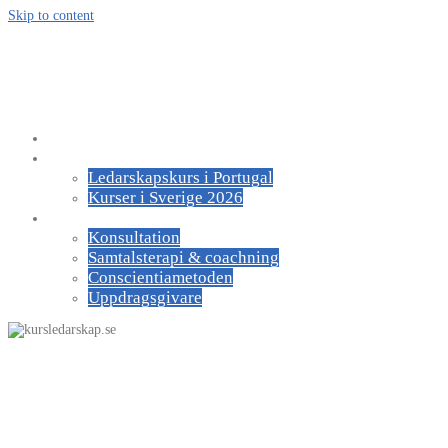
Skip to content
kursledarskap.se
För ledare och medarbetare
Om UGI
Kurser
Ledarskapskurs i Portugal
Kurser i Sverige 2026
Om oss
Konsultation
Samtalsterapi & coachning
Conscientiametoden
Uppdragsgivare