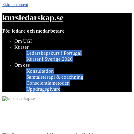
Skip to content
kursledarskap.se
För ledare och medarbetare
Om UGI
Kurser
Ledarskapskurs i Portugal
Kurser i Sverige 2026
Om oss
Konsultation
Samtalsterapi & coachning
Conscientiametoden
Uppdragsgivare