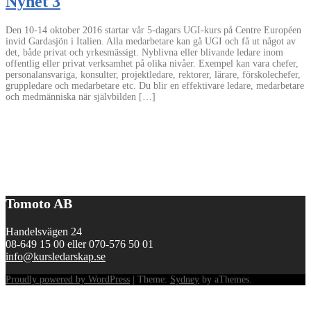
Nyhet 3
Den 10-14 oktober 2016 startar vår 5-dagars UGI-kurs på Centre Européen
invid Gardasjön i Italien. Alla medarbetare kan gå UGI och få ut något av
det, både privat och yrkesmässigt. Nyblivna eller blivande ledare inom
offentlig eller privat verksamhet på olika nivåer. Exempel kan vara chefer,
personalansvariga, konsulter, projektledare, rektorer, lärare, förskolechefer,
gruppledare och medarbetare etc. Du blir en effektivare ledare, medarbetare
och medmänniska när självbilden […]
Tomoto AB
Handelsvägen 24
08-649 15 00 eller 070-576 50 01
info@kursledarskap.se
Proudly powered by WordPress
|
Theme:
Sydney
by aThemes.