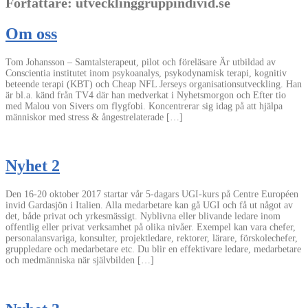
Författare:
utvecklinggruppindivid.se
Om oss
Tom Johansson – Samtalsterapeut, pilot och föreläsare Är utbildad av
Conscientia institutet inom psykoanalys, psykodynamisk terapi, kognitiv
beteende terapi (KBT) och Cheap NFL Jerseys organisationsutveckling. Han
är bl.a. känd från TV4 där han medverkat i Nyhetsmorgon och Efter tio
med Malou von Sivers om flygfobi. Koncentrerar sig idag på att hjälpa
människor med stress & ångestrelaterade […]
Nyhet 2
Den 16-20 oktober 2017 startar vår 5-dagars UGI-kurs på Centre Européen
invid Gardasjön i Italien. Alla medarbetare kan gå UGI och få ut något av
det, både privat och yrkesmässigt. Nyblivna eller blivande ledare inom
offentlig eller privat verksamhet på olika nivåer. Exempel kan vara chefer,
personalansvariga, konsulter, projektledare, rektorer, lärare, förskolechefer,
gruppledare och medarbetare etc. Du blir en effektivare ledare, medarbetare
och medmänniska när självbilden […]